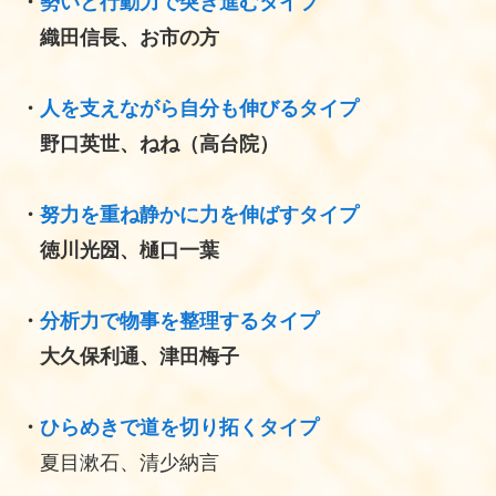
・
勢いと行動力で突き進むタイプ
織田信長、お市の方
・
人を支えながら自分も伸びるタイプ
野口英世、ねね（高台院）
・
努力を重ね静かに力を伸ばすタイプ
徳川光圀、樋口一葉
・
分析力で物事を整理するタイプ
大久保利通、津田梅子
・
ひらめきで道を切り拓くタイプ
夏目漱石、清少納言