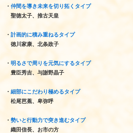
・
仲間を導き未来を切り拓くタイプ
聖徳太子、推古天皇
・
計画的に積み重ねるタイプ
徳川家康、北条政子
・
明るさで周りを元気にするタイプ
豊臣秀吉、与謝野晶子
・
細部にこだわり極めるタイプ
松尾芭蕉、卑弥呼
・
勢いと行動力で突き進むタイプ
織田信長、お市の方