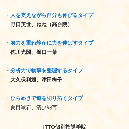
・
人を支えながら自分も伸びるタイプ
野口英世、ねね（高台院）
・
努力を重ね静かに力を伸ばすタイプ
徳川光圀、樋口一葉
・
分析力で物事を整理するタイプ
大久保利通、津田梅子
・
ひらめきで道を切り拓くタイプ
夏目漱石、清少納言
ITTO個別指導学院